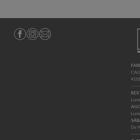
FAR
CAL
410
----
RES
Lune
AG
Lune
SÁB
De 9
----