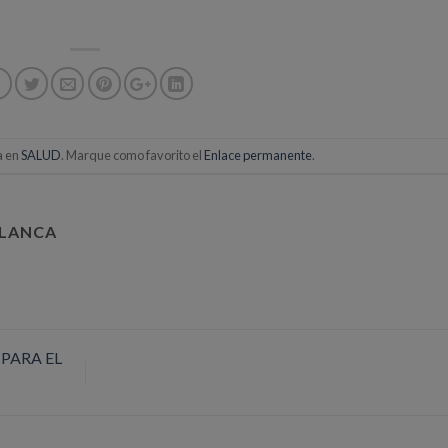
a en
SALUD
. Marque como favorito el
Enlace permanente
.
BLANCA
PARA EL