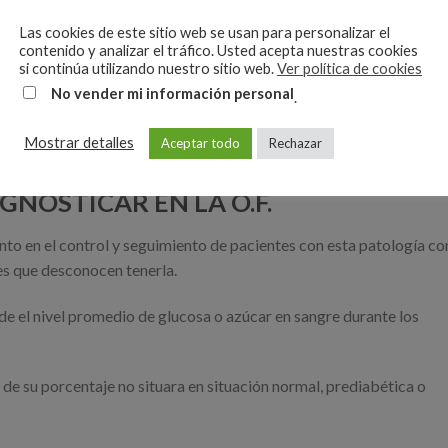
Las cookies de este sitio web se usan para personalizar el
contenido y analizar el tráfico. Usted acepta nuestras cookies
si continúa utilizando nuestro sitio web.
Ver política de cookies
No vender mi información personal
.
Mostrar detalles
Aceptar todo
Rechazar
NOSTICAR EN LA O.F.
anto en el control y seguimiento de pacientes con esta patología c
es que desconocen tenerla.
e el nivel promedio de glucosa o azúcar en sangre durante los
 de su porcentaje no situara en situación normal, prediabética o