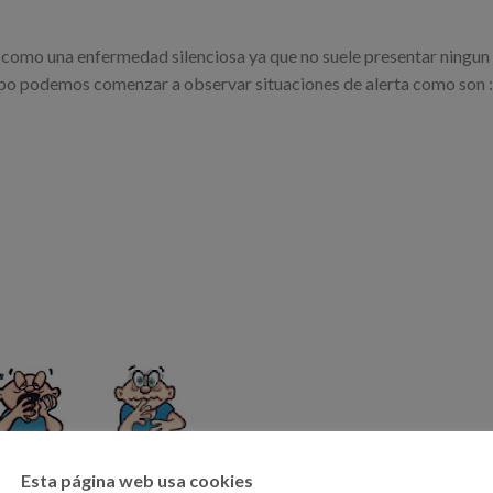
 como una enfermedad silenciosa ya que no suele presentar ningun
empo podemos comenzar a observar situaciones de alerta como son :
Esta página web usa cookies